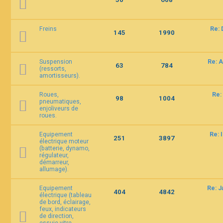
Freins
Re: 
145
1990
Suspension
Re: A
63
784
(ressorts,
amortisseurs).
Roues,
Re:
98
1004
pneumatiques,
enjoliveurs de
roues.
Equipement
Re: 
251
3897
électrique moteur
(batterie, dynamo,
régulateur,
démarreur,
allumage).
Equipement
Re: 
404
4842
électrique (tableau
de bord, éclairage,
feux, indicateurs
de direction,