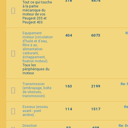
318
4474
Tout ce qui touche
F
à la partie
A
mécanique du
Q
moteur de vos
Peugeot 203 et
Peugeot 403.
Equipement
R
404
6073
moteur (circulation
d'huile et d'eau,
filtre à air,
alimentation
carburant,
échappement,
fixation moteur).
Tous les
périphériques du
moteur.
Transmission
Re: 
163
2199
(embrayage, boîte
de vitesses,
transmission).
Essieux (essieu
Re
114
1517
avant - pont
arrière).
Direction
Re: D
50
608