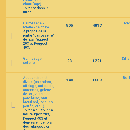
essuie-vitre,
chauffage).
Tout est dans le
titre !
Carrosserie -
Re:
505
4817
tôlerie - peinture.
À propos de la
partie "carrosserie"
de nos Peugeot
203 et Peugeot
403.
Garnissage -
Diff
93
1221
sellerie.
Accessoires et
Re: 
148
1609
divers (calandres,
attelage, autoradio,
antennes, galerie
de toit, visière de
pare-brise, anti-
brouillard, longues-
portée, etc...).
Tout ce qui touche
les Peugeot 203,
Peugeot 403 et
dérivés en dehors
des rubriques ci-