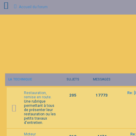
Accueil du forum
C
o
n
n
e
x
i
o
n
LA TECHNIQUE
SUJETS
MESSAGES
I
n
s
Restauration,
Re: 
c
205
17773
remise en route.
r
Une rubrique
i
permettant à tous
p
de présenter leur
t
restauration ou les
i
petits travaux
o
d'entretien.
n
Moteur
Re: