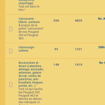
essuie-vitre,
chauffage).
Tout est dans le
titre !
Carrosserie -
Re: 
506
4820
tôlerie - peinture.
À propos de la
partie "carrosserie"
de nos Peugeot
203 et Peugeot
403.
Garnissage -
Diff
93
1221
sellerie.
Accessoires et
Re: 
148
1610
divers (calandres,
attelage, autoradio,
antennes, galerie
de toit, visière de
pare-brise, anti-
brouillard, longues-
portée, etc...).
Tout ce qui touche
les Peugeot 203,
Peugeot 403 et
dérivés en dehors
des rubriques ci-