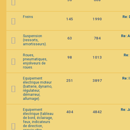
Freins
Re: 
145
1990
Suspension
Re: A
63
784
(ressorts,
amortisseurs).
Roues,
Re:
98
1013
pneumatiques,
enjoliveurs de
roues.
Equipement
Re: 
251
3897
électrique moteur
(batterie, dynamo,
régulateur,
démarreur,
allumage).
Equipement
Re: 
404
4842
électrique (tableau
de bord, éclairage,
feux, indicateurs
de direction,