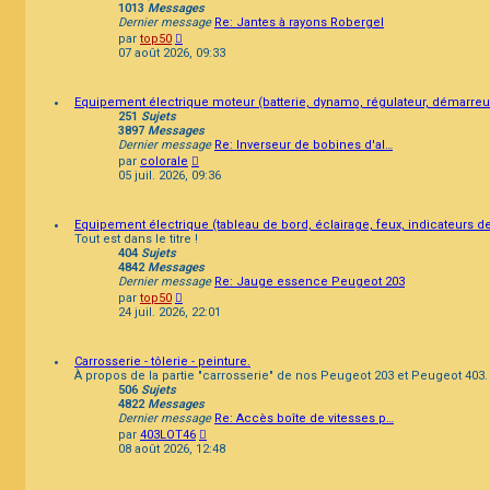
1013
Messages
Dernier message
Re: Jantes à rayons Robergel
Consulter
par
top50
le
07 août 2026, 09:33
dernier
message
Equipement électrique moteur (batterie, dynamo, régulateur, démarreur
251
Sujets
3897
Messages
Dernier message
Re: Inverseur de bobines d'al…
Consulter
par
colorale
le
05 juil. 2026, 09:36
dernier
message
Equipement électrique (tableau de bord, éclairage, feux, indicateurs de 
Tout est dans le titre !
404
Sujets
4842
Messages
Dernier message
Re: Jauge essence Peugeot 203
Consulter
par
top50
le
24 juil. 2026, 22:01
dernier
message
Carrosserie - tôlerie - peinture.
À propos de la partie "carrosserie" de nos Peugeot 203 et Peugeot 403.
506
Sujets
4822
Messages
Dernier message
Re: Accès boîte de vitesses p…
Consulter
par
403LOT46
le
08 août 2026, 12:48
dernier
message