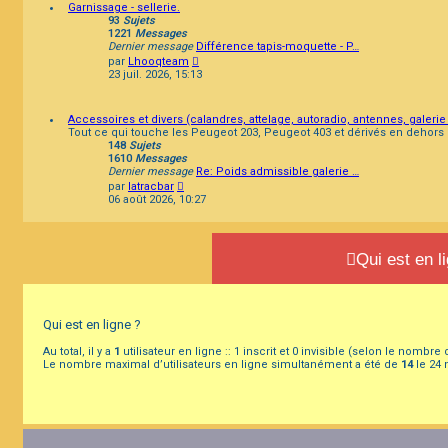
Garnissage - sellerie.
93
Sujets
1221
Messages
Dernier message
Différence tapis-moquette - P…
Consulter
par
Lhooqteam
le
23 juil. 2026, 15:13
dernier
message
Accessoires et divers (calandres, attelage, autoradio, antennes, galerie de
Tout ce qui touche les Peugeot 203, Peugeot 403 et dérivés en dehors 
148
Sujets
1610
Messages
Dernier message
Re: Poids admissible galerie …
Consulter
par
latracbar
le
06 août 2026, 10:27
dernier
message
Qui est en l
Qui est en ligne ?
Au total, il y a
1
utilisateur en ligne :: 1 inscrit et 0 invisible (selon le nombre
Le nombre maximal d’utilisateurs en ligne simultanément a été de
14
le 24 