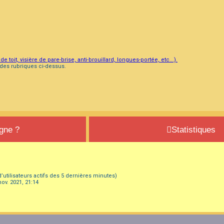
 toit, visière de pare-brise, anti-brouillard, longues-portée, etc...).
des rubriques ci-dessus.
igne ?
Statistiques
 d’utilisateurs actifs des 5 dernières minutes)
nov. 2021, 21:14