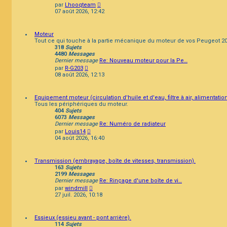
Consulter
par
Lhooqteam
le
07 août 2026, 12:42
dernier
message
Moteur
Tout ce qui touche à la partie mécanique du moteur de vos Peugeot 20
318
Sujets
4480
Messages
Dernier message
Re: Nouveau moteur pour la Pe…
Consulter
par
R-G203
le
08 août 2026, 12:13
dernier
message
Equipement moteur (circulation d'huile et d'eau, filtre à air, alimentat
Tous les périphériques du moteur.
404
Sujets
6073
Messages
Dernier message
Re: Numéro de radiateur
Consulter
par
Louis14
le
04 août 2026, 16:40
dernier
message
Transmission (embrayage, boîte de vitesses, transmission).
163
Sujets
2199
Messages
Dernier message
Re: Rinçage d'une boîte de vi…
Consulter
par
windmill
le
27 juil. 2026, 10:18
dernier
message
Essieux (essieu avant - pont arrière).
114
Sujets