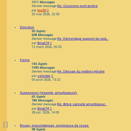
1517
Messages
Dernier message
Re: Couronne pont arrière
Consulter
par
top50
le
25 mai 2026, 22:50
dernier
message
Direction
50
Sujets
608
Messages
Dernier message
Re: Démontage support du vola…
Consulter
par
Bmal74
le
12 mars 2026, 05:55
dernier
message
Freins
145
Sujets
1990
Messages
Dernier message
Re: Dépose du maître-cylindre
Consulter
par
colorale
le
05 août 2026, 13:22
dernier
message
Suspension (ressorts, amortisseurs).
63
Sujets
784
Messages
Dernier message
Re: Arbre cannelé amortisseur…
Consulter
par
Bmal74
le
28 juil. 2026, 14:00
dernier
message
Roues, pneumatiques, enjoliveurs de roues.
98
Sujets