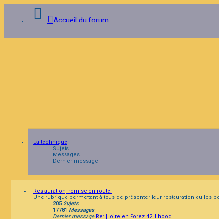
Accueil du forum
Connexion
Inscription
FAQ
La technique
Sujets
Messages
Dernier message
Restauration, remise en route.
Une rubrique permettant à tous de présenter leur restauration ou les pet
205
Sujets
17781
Messages
Dernier message
Re: [Loire en Forez 42] Lhooq…