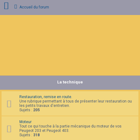
Accueil du forum
C
o
n
n
e
x
i
o
n
La technique
I
n
s
c
Restauration, remise en route.
r
Une rubrique permettant à tous de présenter leur restauration ou
i
les petits travaux d'entretien.
p
Sujets :
205
t
i
Moteur
o
Tout ce qui touche à la partie mécanique du moteur de vos
n
Peugeot 203 et Peugeot 403.
Sujets :
318