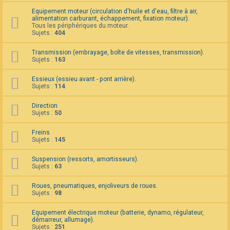
F
Equipement moteur (circulation d'huile et d'eau, filtre à air,
A
alimentation carburant, échappement, fixation moteur).
Q
Tous les périphériques du moteur.
Sujets :
404
Transmission (embrayage, boîte de vitesses, transmission).
Sujets :
163
Essieux (essieu avant - pont arrière).
Sujets :
114
Direction
Sujets :
50
Freins
Sujets :
145
Suspension (ressorts, amortisseurs).
Sujets :
63
Roues, pneumatiques, enjoliveurs de roues.
Sujets :
98
Equipement électrique moteur (batterie, dynamo, régulateur,
démarreur, allumage).
Sujets :
251