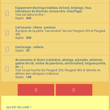
Equipement électrique (tableau de bord, éclairage, feux,
indicateurs de direction, essuie-vitre, chauffage).
Tout est dans le titre !
Sujets :
404
Carrosserie - tôlerie - peinture.
À propos de la partie "carrosserie" de nos Peugeot 203 et Peugeot
403.
Sujets :
506
Garnissage - sellerie.
Sujets :
93
Accessoires et divers (calandres, attelage, autoradio, antennes,
galerie de toit, visière de pare-brise, anti-brouillard, longues-portée,
etc...).
Tout ce qui touche les Peugeot 203, Peugeot 403 et dérivés en
dehors des rubriques ci-dessus.
Sujets :
148
QUI EST EN LIGNE ?