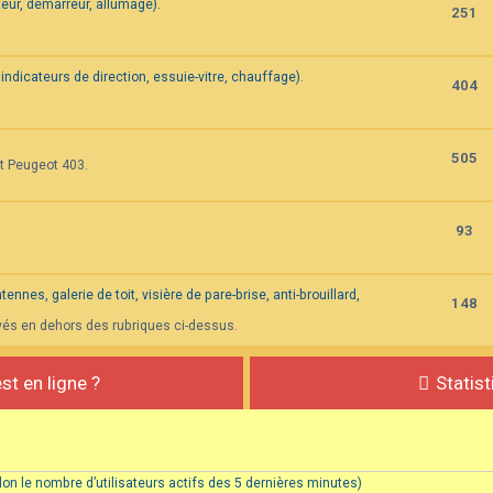
eur, démarreur, allumage).
251
indicateurs de direction, essuie-vitre, chauffage).
404
505
et Peugeot 403.
93
nnes, galerie de toit, visière de pare-brise, anti-brouillard,
148
vés en dehors des rubriques ci-dessus.
st en ligne ?
Statis
(selon le nombre d’utilisateurs actifs des 5 dernières minutes)