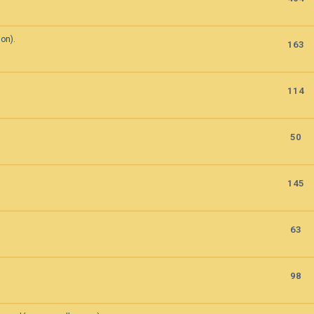
on).
163
114
50
145
63
98