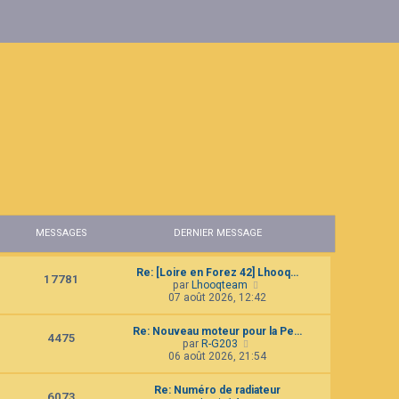
MESSAGES
DERNIER MESSAGE
Re: [Loire en Forez 42] Lhooq…
17781
C
par
Lhooqteam
o
07 août 2026, 12:42
n
s
Re: Nouveau moteur pour la Pe…
u
4475
C
par
R-G203
l
o
06 août 2026, 21:54
t
n
e
s
r
Re: Numéro de radiateur
u
6073
l