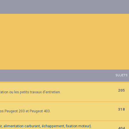
SUJETS
205
tion ou les petits travaux d'entretien.
318
vos Peugeot 203 et Peugeot 403.
air, alimentation carburant, échappement, fixation moteur).
404