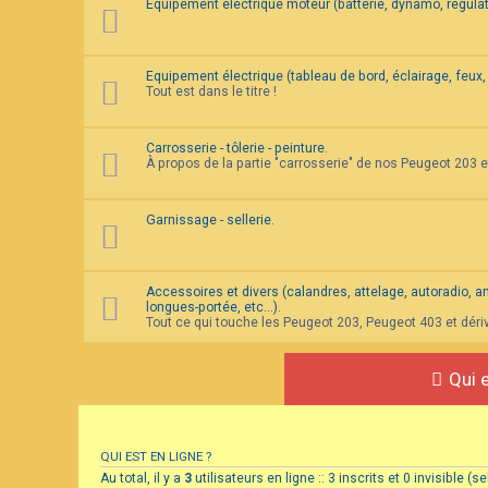
Equipement électrique moteur (batterie, dynamo, régulat
Equipement électrique (tableau de bord, éclairage, feux, 
Tout est dans le titre !
Carrosserie - tôlerie - peinture.
À propos de la partie "carrosserie" de nos Peugeot 203 
Garnissage - sellerie.
Accessoires et divers (calandres, attelage, autoradio, ante
longues-portée, etc...).
Tout ce qui touche les Peugeot 203, Peugeot 403 et déri
Qui e
QUI EST EN LIGNE ?
Au total, il y a
3
utilisateurs en ligne :: 3 inscrits et 0 invisible 