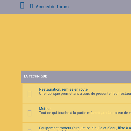
Accueil du forum
C
o
n
n
e
x
i
o
n
LA TECHNIQUE
I
n
s
Restauration, remise en route.
c
Une rubrique permettant à tous de présenter leur restaura
r
i
p
t
Moteur
i
Tout ce qui touche à la partie mécanique du moteur de 
o
n
Equipement moteur (circulation d'huile et d'eau, filtre à 