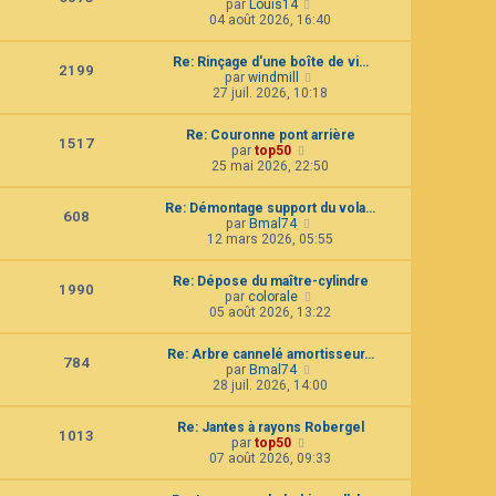
C
par
Louis14
l
e
o
04 août 2026, 16:40
t
d
n
e
e
s
r
r
Re: Rinçage d'une boîte de vi…
u
2199
l
n
C
par
windmill
l
e
i
o
27 juil. 2026, 10:18
t
d
e
n
e
e
r
s
r
r
Re: Couronne pont arrière
m
u
1517
l
n
C
par
top50
e
l
e
i
o
25 mai 2026, 22:50
s
t
d
e
n
s
e
e
r
s
a
r
r
Re: Démontage support du vola…
m
u
g
608
l
n
C
par
Bmal74
e
l
e
e
i
o
12 mars 2026, 05:55
s
t
d
e
n
s
e
e
r
s
a
r
r
Re: Dépose du maître-cylindre
m
u
g
1990
l
n
C
par
colorale
e
l
e
e
i
o
05 août 2026, 13:22
s
t
d
e
n
s
e
e
r
s
a
r
r
Re: Arbre cannelé amortisseur…
m
u
g
784
l
n
C
par
Bmal74
e
l
e
e
i
o
28 juil. 2026, 14:00
s
t
d
e
n
s
e
e
r
s
a
r
r
Re: Jantes à rayons Robergel
m
u
g
1013
l
n
C
par
top50
e
l
e
e
i
o
07 août 2026, 09:33
s
t
d
e
n
s
e
e
r
s
a
r