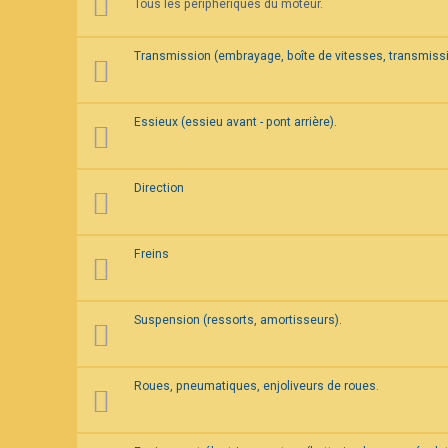
Tous les périphériques du moteur.
F
A
Q
Transmission (embrayage, boîte de vitesses, transmissi
Essieux (essieu avant - pont arrière).
Direction
Freins
Suspension (ressorts, amortisseurs).
Roues, pneumatiques, enjoliveurs de roues.