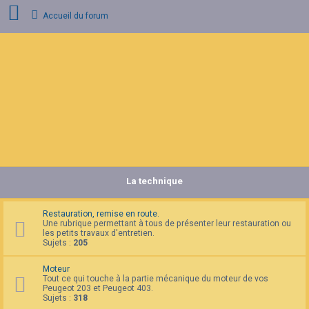
Accueil du forum
C
o
n
n
e
x
i
o
n
La technique
I
n
s
c
Restauration, remise en route.
r
Une rubrique permettant à tous de présenter leur restauration ou
i
les petits travaux d'entretien.
p
Sujets :
205
t
i
Moteur
o
Tout ce qui touche à la partie mécanique du moteur de vos
n
Peugeot 203 et Peugeot 403.
Sujets :
318