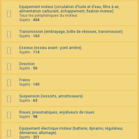
F
Equipement moteur (circulation d'huile et d'eau, filtre à air,
A
alimentation carburant, échappement, fixation moteur).
Q
Tous les périphériques du moteur.
Sujets :
404
Transmission (embrayage, boîte de vitesses, transmission).
Sujets :
163
Essieux (essieu avant - pont arrière).
Sujets :
114
Direction
Sujets :
50
Freins
Sujets :
145
Suspension (ressorts, amortisseurs).
Sujets :
63
Roues, pneumatiques, enjoliveurs de roues.
Sujets :
98
Equipement électrique moteur (batterie, dynamo, régulateur,
démarreur, allumage).
Sujets :
251