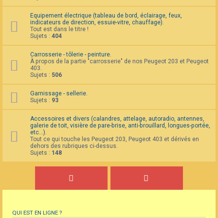
Equipement électrique (tableau de bord, éclairage, feux,
indicateurs de direction, essuie-vitre, chauffage).
Tout est dans le titre !
Sujets :
404
Carrosserie - tôlerie - peinture.
À propos de la partie "carrosserie" de nos Peugeot 203 et Peugeot
403.
Sujets :
506
Garnissage - sellerie.
Sujets :
93
Accessoires et divers (calandres, attelage, autoradio, antennes,
galerie de toit, visière de pare-brise, anti-brouillard, longues-portée,
etc...).
Tout ce qui touche les Peugeot 203, Peugeot 403 et dérivés en
dehors des rubriques ci-dessus.
Sujets :
148
QUI EST EN LIGNE ?