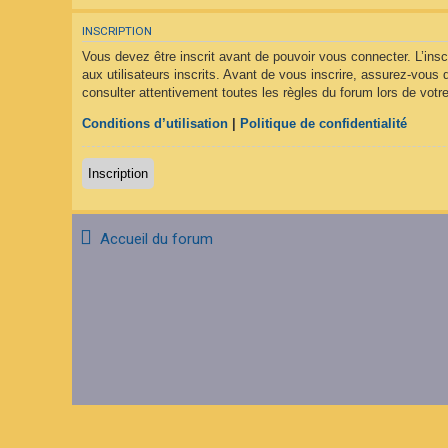
F
A
INSCRIPTION
Q
Vous devez être inscrit avant de pouvoir vous connecter. L’ins
aux utilisateurs inscrits. Avant de vous inscrire, assurez-vous 
consulter attentivement toutes les règles du forum lors de votre
Conditions d’utilisation
|
Politique de confidentialité
Inscription
Accueil du forum