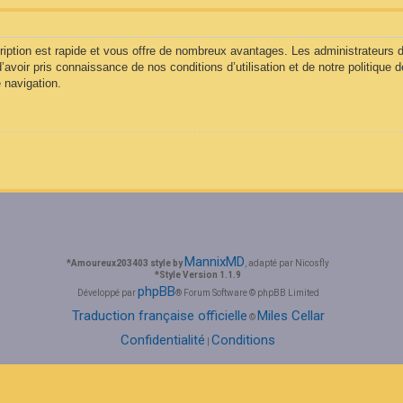
cription est rapide et vous offre de nombreux avantages. Les administrateurs
d’avoir pris connaissance de nos conditions d’utilisation et de notre politique 
 navigation.
MannixMD
*
Amoureux203403 style by
, adapté par Nicosfly
*
Style Version 1.1.9
phpBB
Développé par
® Forum Software © phpBB Limited
Traduction française officielle
Miles Cellar
©
Confidentialité
Conditions
|