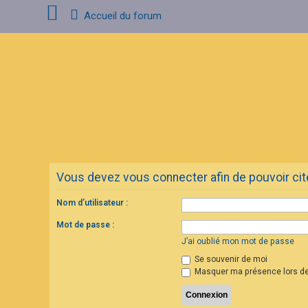
Accueil du forum
C
o
n
n
e
x
i
o
n
Vous devez vous connecter afin de pouvoir ci
I
n
s
Nom d’utilisateur :
c
r
Mot de passe :
i
p
J’ai oublié mon mot de passe
t
Se souvenir de moi
i
o
Masquer ma présence lors de
n