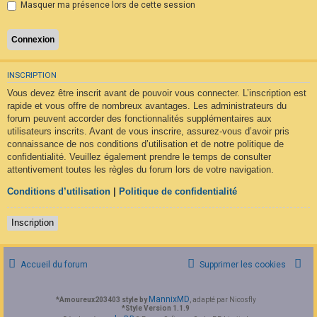
Masquer ma présence lors de cette session
F
A
Q
INSCRIPTION
Vous devez être inscrit avant de pouvoir vous connecter. L’inscription est
rapide et vous offre de nombreux avantages. Les administrateurs du
forum peuvent accorder des fonctionnalités supplémentaires aux
utilisateurs inscrits. Avant de vous inscrire, assurez-vous d’avoir pris
connaissance de nos conditions d’utilisation et de notre politique de
confidentialité. Veuillez également prendre le temps de consulter
attentivement toutes les règles du forum lors de votre navigation.
Conditions d’utilisation
|
Politique de confidentialité
Inscription
Accueil du forum
Supprimer les cookies
MannixMD
*
Amoureux203403 style by
, adapté par Nicosfly
*
Style Version 1.1.9