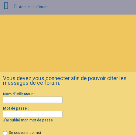
Accueil du forum
C
o
n
n
e
x
i
o
n
Vous devez vous connecter afin de pouvoir citer les
I
messages de ce forum.
n
s
c
Nom d’utilisateur :
r
i
p
Mot de passe :
t
i
o
J’ai oublié mon mot de passe
n
Se souvenir de moi