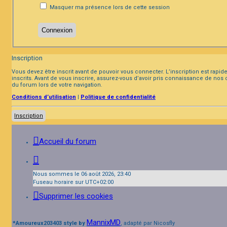
Masquer ma présence lors de cette session
Inscription
Vous devez être inscrit avant de pouvoir vous connecter. L’inscription est rap
inscrits. Avant de vous inscrire, assurez-vous d’avoir pris connaissance de nos 
du forum lors de votre navigation.
Conditions d’utilisation
|
Politique de confidentialité
Inscription
Accueil du forum
Nous sommes le 06 août 2026, 23:40
Fuseau horaire sur
UTC+02:00
Supprimer les cookies
MannixMD
*
Amoureux203403 style by
, adapté par Nicosfly