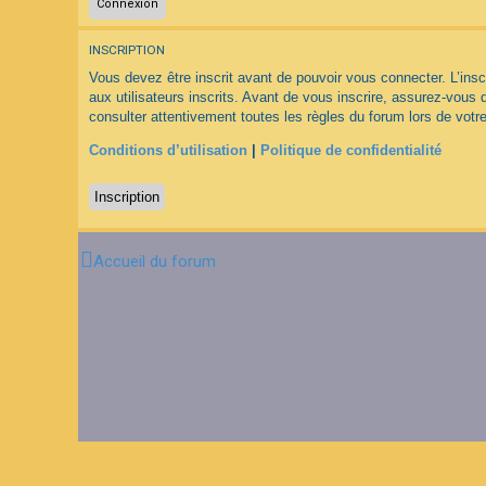
F
INSCRIPTION
A
Q
Vous devez être inscrit avant de pouvoir vous connecter. L’ins
aux utilisateurs inscrits. Avant de vous inscrire, assurez-vous 
consulter attentivement toutes les règles du forum lors de votre
Conditions d’utilisation
|
Politique de confidentialité
Inscription
Accueil du forum