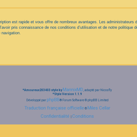
cription est rapide et vous offre de nombreux avantages. Les administrateurs
d’avoir pris connaissance de nos conditions d’utilisation et de notre politique 
 navigation.
MannixMD
*
Amoureux203403 style by
, adapté par Nicosfly
*
Style Version 1.1.9
phpBB
Développé par
® Forum Software © phpBB Limited
Traduction française officielle
Miles Cellar
©
Confidentialité
Conditions
|