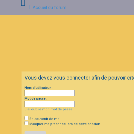
Accueil du forum
C
o
n
n
e
x
i
o
n
Vous devez vous connecter afin de pouvoir ci
I
Nom d’utilisateur :
n
s
c
Mot de passe :
r
i
J’ai oublié mon mot de passe
p
t
i
Se souvenir de moi
o
Masquer ma présence lors de cette session
n