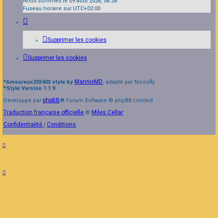
Nous sommes le 09 août 2026, 06:28
Fuseau horaire sur
UTC+02:00
Supprimer les cookies
Supprimer les cookies
MannixMD
*
Amoureux203403 style by
, adapté par Nicosfly
*
Style Version 1.1.9
phpBB
Développé par
® Forum Software © phpBB Limited
Traduction française officielle
Miles Cellar
©
Confidentialité
Conditions
|