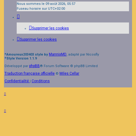
Nous sommes le 09 août 2026, 05:57
Fuseau horaire sur
UTC+02:00
Supprimer les cookies
Supprimer les cookies
MannixMD
*
Amoureux203403 style by
, adapté par Nicosfly
*
Style Version 1.1.9
phpBB
Développé par
® Forum Software © phpBB Limited
Traduction française officielle
Miles Cellar
©
Confidentialité
Conditions
|