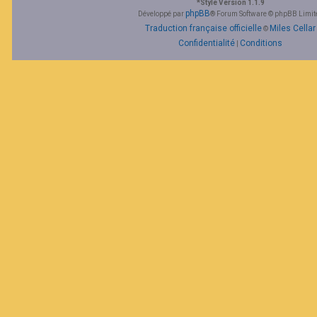
*
Style Version 1.1.9
F
phpBB
Développé par
® Forum Software © phpBB Limit
A
Traduction française officielle
Miles Cellar
©
Q
Confidentialité
Conditions
|