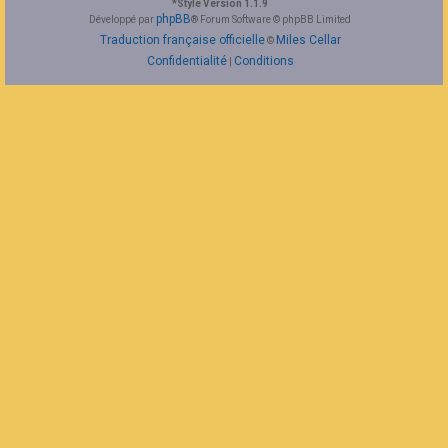
*
Style Version 1.1.9
F
phpBB
Développé par
® Forum Software © phpBB Limited
A
Traduction française officielle
Miles Cellar
©
Q
Confidentialité
Conditions
|