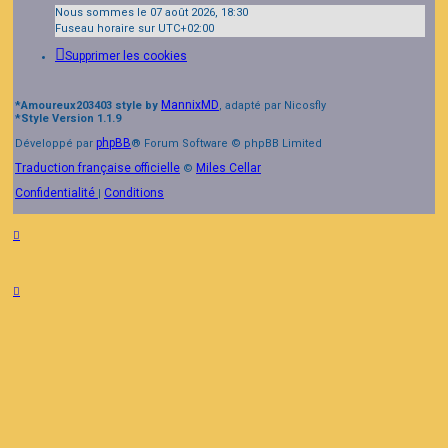
Nous sommes le 07 août 2026, 18:30
Fuseau horaire sur
UTC+02:00
Supprimer les cookies
MannixMD
*
Amoureux203403 style by
, adapté par Nicosfly
*
Style Version 1.1.9
phpBB
Développé par
® Forum Software © phpBB Limited
Traduction française officielle
Miles Cellar
©
Confidentialité
Conditions
|