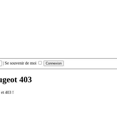
|
Se souvenir de moi
ugeot 403
et 403 !