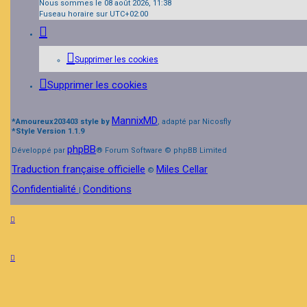
Nous sommes le 08 août 2026, 11:38
Fuseau horaire sur
UTC+02:00
Supprimer les cookies
Supprimer les cookies
MannixMD
*
Amoureux203403 style by
, adapté par Nicosfly
*
Style Version 1.1.9
phpBB
Développé par
® Forum Software © phpBB Limited
Traduction française officielle
Miles Cellar
©
Confidentialité
Conditions
|