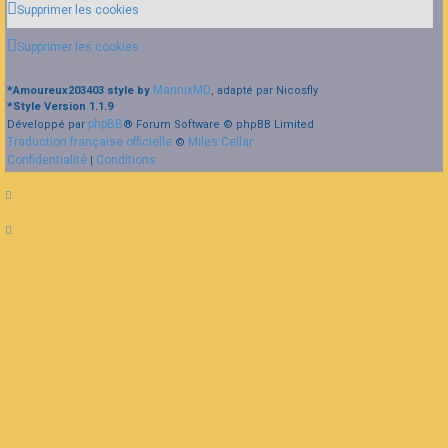
Supprimer les cookies
Supprimer les cookies
MannixMD
*
Amoureux203403 style by
, adapté par Nicosfly
*
Style Version 1.1.9
phpBB
Développé par
® Forum Software © phpBB Limited
Traduction française officielle
Miles Cellar
©
Confidentialité
Conditions
|