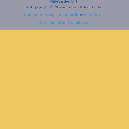
*
Style Version 1.1.9
phpBB
Développé par
® Forum Software © phpBB Limited
Traduction française officielle
Miles Cellar
©
Confidentialité
Conditions
|