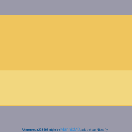
MannixMD
*
Amoureux203403 style by
, adapté par Nicosfly