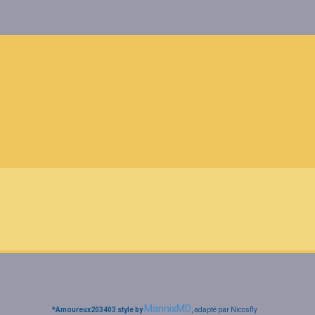
MannixMD
*
Amoureux203403 style by
, adapté par Nicosfly