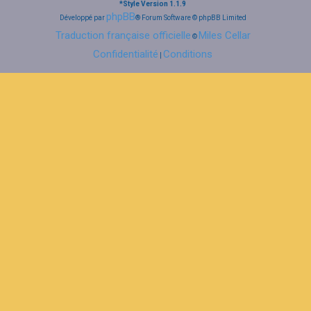
*
Style Version 1.1.9
phpBB
Développé par
® Forum Software © phpBB Limited
Traduction française officielle
Miles Cellar
©
Confidentialité
Conditions
|