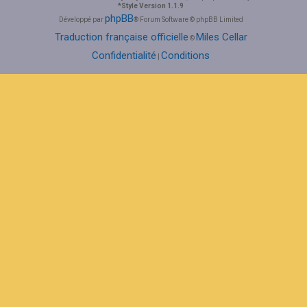
*
Style Version 1.1.9
phpBB
Développé par
® Forum Software © phpBB Limited
Traduction française officielle
Miles Cellar
©
Confidentialité
Conditions
|