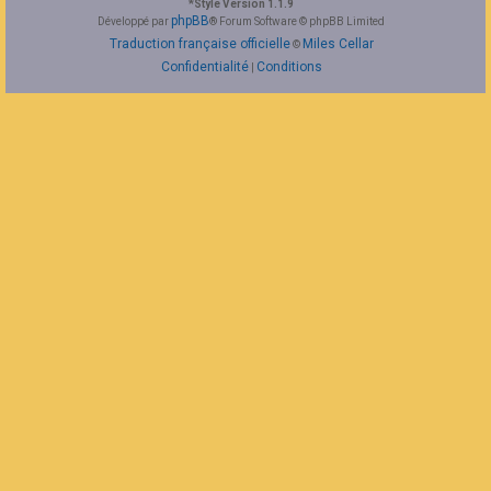
*
Style Version 1.1.9
F
phpBB
Développé par
® Forum Software © phpBB Limited
A
Traduction française officielle
Miles Cellar
©
Q
Confidentialité
Conditions
|