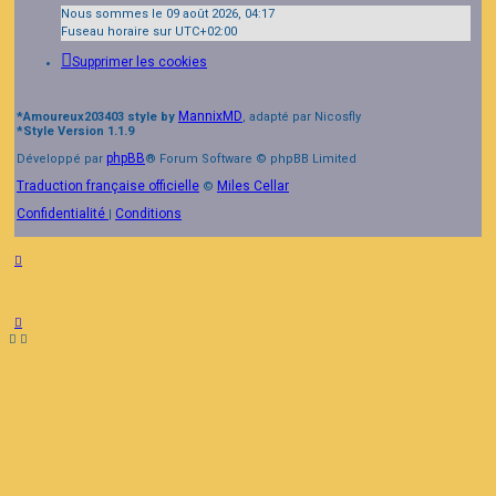
Nous sommes le 09 août 2026, 04:17
Fuseau horaire sur
UTC+02:00
Supprimer les cookies
MannixMD
*
Amoureux203403 style by
, adapté par Nicosfly
*
Style Version 1.1.9
phpBB
Développé par
® Forum Software © phpBB Limited
Traduction française officielle
Miles Cellar
©
Confidentialité
Conditions
|