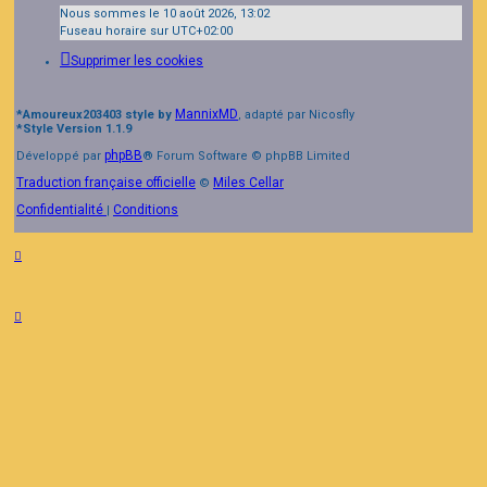
Nous sommes le 10 août 2026, 13:02
Fuseau horaire sur
UTC+02:00
Supprimer les cookies
MannixMD
*
Amoureux203403 style by
, adapté par Nicosfly
*
Style Version 1.1.9
phpBB
Développé par
® Forum Software © phpBB Limited
Traduction française officielle
Miles Cellar
©
Confidentialité
Conditions
|