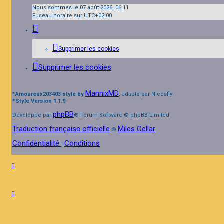
Nous sommes le 07 août 2026, 06:11
Fuseau horaire sur
UTC+02:00
Supprimer les cookies
Supprimer les cookies
MannixMD
*
Amoureux203403 style by
, adapté par Nicosfly
*
Style Version 1.1.9
phpBB
Développé par
® Forum Software © phpBB Limited
Traduction française officielle
Miles Cellar
©
Confidentialité
Conditions
|