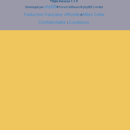
*
Style Version 1.1.9
phpBB
Développé par
® Forum Software © phpBB Limited
Traduction française officielle
Miles Cellar
©
Confidentialité
Conditions
|