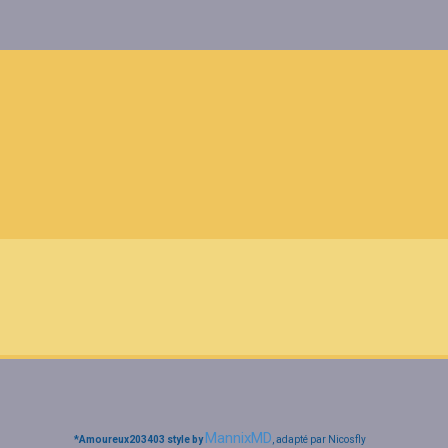
MannixMD
*
Amoureux203403 style by
, adapté par Nicosfly