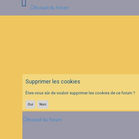
Accueil du forum
C
o
n
n
e
x
i
o
n
Supprimer les cookies
I
n
Êtes-vous sûr de vouloir supprimer les cookies de ce forum ?
s
c
r
i
p
t
Accueil du forum
i
o
n