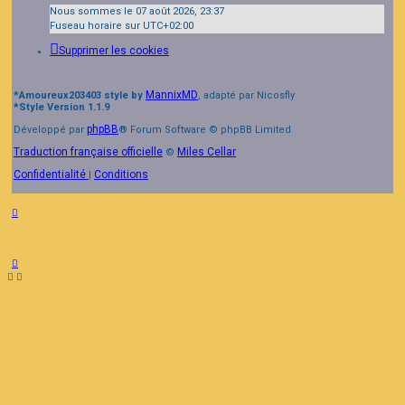
Nous sommes le 07 août 2026, 23:37
Fuseau horaire sur
UTC+02:00
Supprimer les cookies
MannixMD
*
Amoureux203403 style by
, adapté par Nicosfly
*
Style Version 1.1.9
phpBB
Développé par
® Forum Software © phpBB Limited
Traduction française officielle
Miles Cellar
©
Confidentialité
Conditions
|