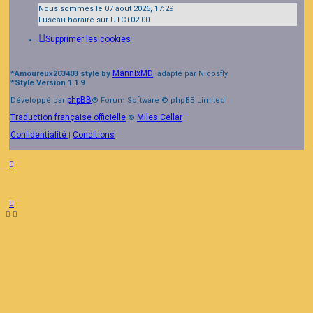
Nous sommes le 07 août 2026, 17:29
Fuseau horaire sur
UTC+02:00
Supprimer les cookies
MannixMD
*
Amoureux203403 style by
, adapté par Nicosfly
*
Style Version 1.1.9
phpBB
Développé par
® Forum Software © phpBB Limited
Traduction française officielle
Miles Cellar
©
Confidentialité
Conditions
|