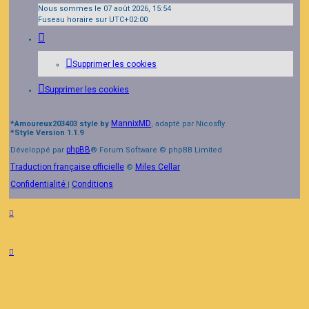
Nous sommes le 07 août 2026, 15:54
Fuseau horaire sur
UTC+02:00
Supprimer les cookies
Supprimer les cookies
MannixMD
*
Amoureux203403 style by
, adapté par Nicosfly
*
Style Version 1.1.9
phpBB
Développé par
® Forum Software © phpBB Limited
Traduction française officielle
Miles Cellar
©
Confidentialité
Conditions
|