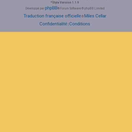
*
Style Version 1.1.9
phpBB
Développé par
® Forum Software © phpBB Limited
Traduction française officielle
Miles Cellar
©
Confidentialité
Conditions
|