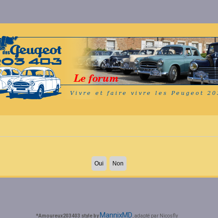
MannixMD
*
Amoureux203403 style by
, adapté par Nicosfly