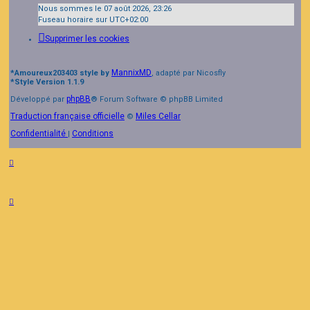
Nous sommes le 07 août 2026, 23:26
Fuseau horaire sur
UTC+02:00
Supprimer les cookies
MannixMD
*
Amoureux203403 style by
, adapté par Nicosfly
*
Style Version 1.1.9
phpBB
Développé par
® Forum Software © phpBB Limited
Traduction française officielle
Miles Cellar
©
Confidentialité
Conditions
|