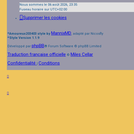
Nous sommes le 06 août 2026, 23:35
Fuseau horaire sur
UTC+02:00
Supprimer les cookies
MannixMD
*
Amoureux203403 style by
, adapté par Nicosfly
*
Style Version 1.1.9
phpBB
Développé par
® Forum Software © phpBB Limited
Traduction française officielle
Miles Cellar
©
Confidentialité
Conditions
|