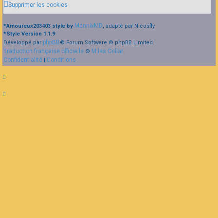
Supprimer les cookies
MannixMD
*
Amoureux203403 style by
, adapté par Nicosfly
*
Style Version 1.1.9
phpBB
Développé par
® Forum Software © phpBB Limited
Traduction française officielle
Miles Cellar
©
Confidentialité
Conditions
|