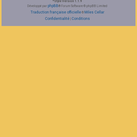
*
Style Version 1.1.9
F
phpBB
Développé par
® Forum Software © phpBB Limited
A
Traduction française officielle
Miles Cellar
©
Q
Confidentialité
Conditions
|