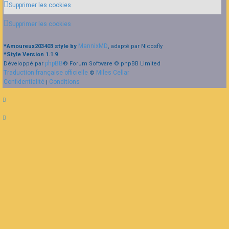
Supprimer les cookies
Supprimer les cookies
MannixMD
*
Amoureux203403 style by
, adapté par Nicosfly
*
Style Version 1.1.9
phpBB
Développé par
® Forum Software © phpBB Limited
Traduction française officielle
Miles Cellar
©
Confidentialité
Conditions
|