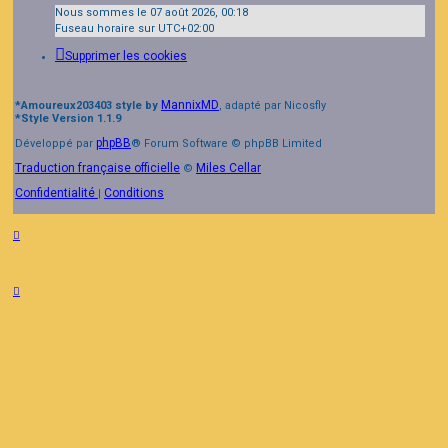
Nous sommes le 07 août 2026, 00:18
Fuseau horaire sur
UTC+02:00
Supprimer les cookies
MannixMD
*
Amoureux203403 style by
, adapté par Nicosfly
*
Style Version 1.1.9
phpBB
Développé par
® Forum Software © phpBB Limited
Traduction française officielle
Miles Cellar
©
Confidentialité
Conditions
|