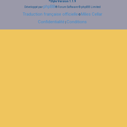
*
Style Version 1.1.9
phpBB
Développé par
® Forum Software © phpBB Limited
Traduction française officielle
Miles Cellar
©
Confidentialité
Conditions
|