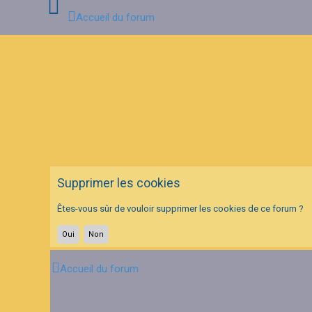
Accueil du forum
C
o
n
n
e
x
i
o
n
Supprimer les cookies
I
n
Êtes-vous sûr de vouloir supprimer les cookies de ce forum ?
s
c
r
i
p
t
Accueil du forum
i
o
n