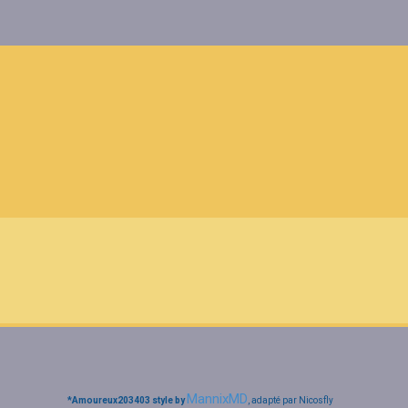
MannixMD
*
Amoureux203403 style by
, adapté par Nicosfly