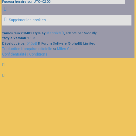
Fuseau horaire sur
UTC+02:00
Supprimer les cookies
MannixMD
*
Amoureux203403 style by
, adapté par Nicosfly
*
Style Version 1.1.9
phpBB
Développé par
® Forum Software © phpBB Limited
Traduction française officielle
Miles Cellar
©
Confidentialité
Conditions
|