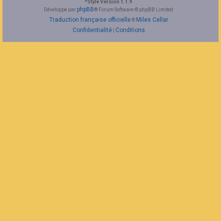
*
Style Version 1.1.9
F
phpBB
Développé par
® Forum Software © phpBB Limited
A
Traduction française officielle
Miles Cellar
©
Q
Confidentialité
Conditions
|