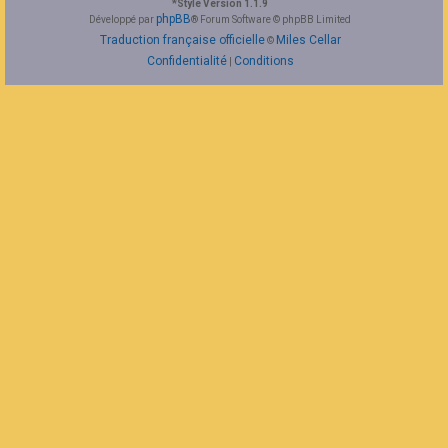
*
Style Version 1.1.9
F
phpBB
Développé par
® Forum Software © phpBB Limited
A
Traduction française officielle
Miles Cellar
©
Q
Confidentialité
Conditions
|