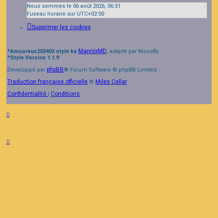
Nous sommes le 06 août 2026, 06:51
Fuseau horaire sur
UTC+02:00
Supprimer les cookies
MannixMD
*
Amoureux203403 style by
, adapté par Nicosfly
*
Style Version 1.1.9
phpBB
Développé par
® Forum Software © phpBB Limited
Traduction française officielle
Miles Cellar
©
Confidentialité
Conditions
|