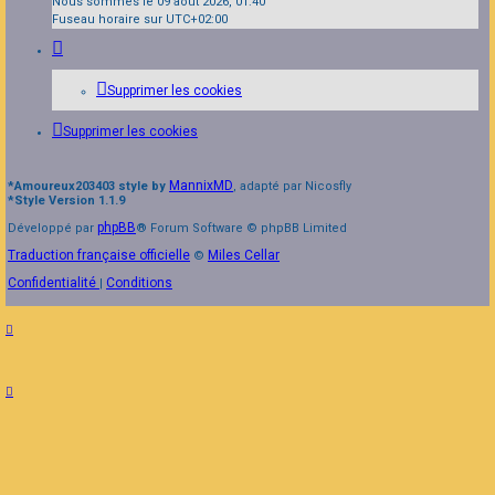
Nous sommes le 09 août 2026, 01:40
Fuseau horaire sur
UTC+02:00
Supprimer les cookies
Supprimer les cookies
MannixMD
*
Amoureux203403 style by
, adapté par Nicosfly
*
Style Version 1.1.9
phpBB
Développé par
® Forum Software © phpBB Limited
Traduction française officielle
Miles Cellar
©
Confidentialité
Conditions
|