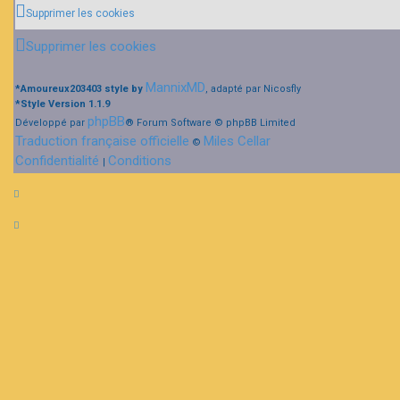
Supprimer les cookies
Supprimer les cookies
MannixMD
*
Amoureux203403 style by
, adapté par Nicosfly
*
Style Version 1.1.9
phpBB
Développé par
® Forum Software © phpBB Limited
Traduction française officielle
Miles Cellar
©
Confidentialité
Conditions
|