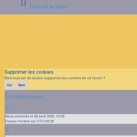
Accueil du forum
Connexion
Inscription
FAQ
Supprimer les cookies
Êtes-vous sûr de vouloir supprimer les cookies de ce forum ?
Accueil du forum
Nous sommes le 06 août 2026, 12:50
Fuseau horaire sur
UTC+02:00