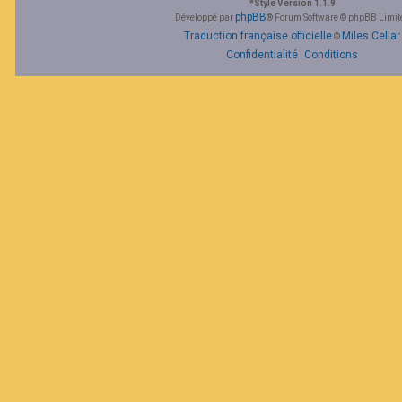
*
Style Version 1.1.9
F
phpBB
Développé par
® Forum Software © phpBB Limit
A
Traduction française officielle
Miles Cellar
©
Q
Confidentialité
Conditions
|