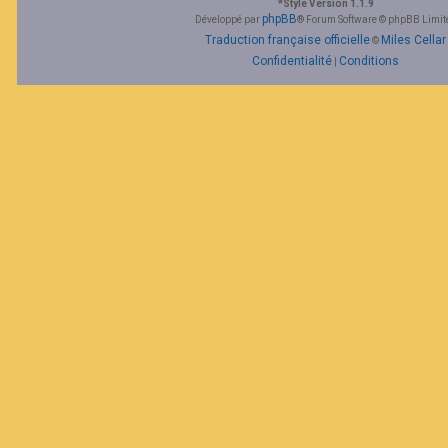
*
Style Version 1.1.9
F
phpBB
Développé par
® Forum Software © phpBB Limit
A
Traduction française officielle
Miles Cellar
©
Q
Confidentialité
Conditions
|