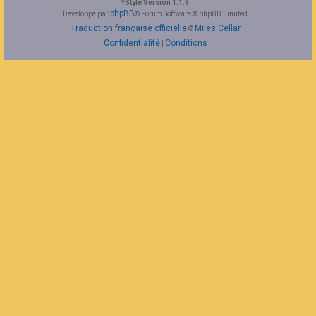
*
Style Version 1.1.9
F
phpBB
Développé par
® Forum Software © phpBB Limited
A
Traduction française officielle
Miles Cellar
©
Q
Confidentialité
Conditions
|