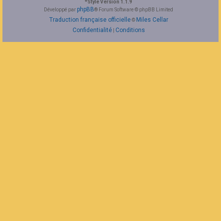
*
Style Version 1.1.9
F
phpBB
Développé par
® Forum Software © phpBB Limited
A
Traduction française officielle
Miles Cellar
©
Q
Confidentialité
Conditions
|