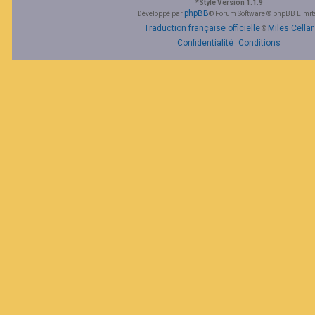
*
Style Version 1.1.9
F
phpBB
Développé par
® Forum Software © phpBB Limit
A
Traduction française officielle
Miles Cellar
©
Q
Confidentialité
Conditions
|