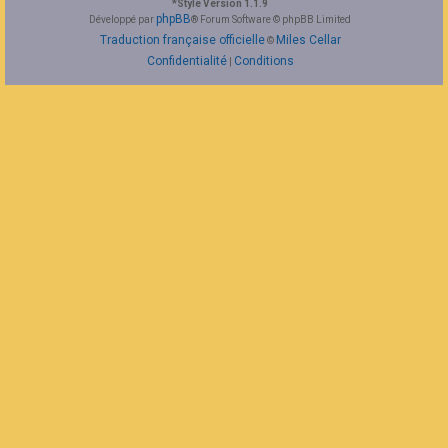
*
Style Version 1.1.9
F
phpBB
Développé par
® Forum Software © phpBB Limited
A
Traduction française officielle
Miles Cellar
©
Q
Confidentialité
Conditions
|