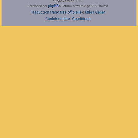
*
Style Version 1.1.9
F
phpBB
Développé par
® Forum Software © phpBB Limited
A
Traduction française officielle
Miles Cellar
©
Q
Confidentialité
Conditions
|